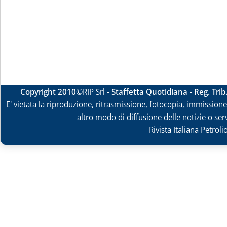
Copyright 2010
©RIP Srl -
Staffetta Quotidiana - Reg. Tri
E' vietata la riproduzione, ritrasmissione, fotocopia, immissione 
altro modo di diffusione delle notizie o ser
Rivista Italiana Petrol