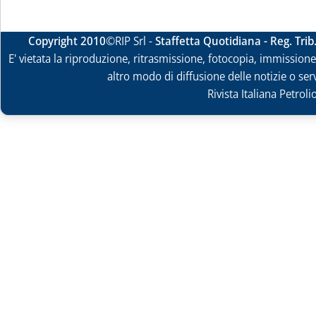
Copyright 2010
©RIP Srl -
Staffetta Quotidiana - Reg. Tri
E' vietata la riproduzione, ritrasmissione, fotocopia, immissione 
altro modo di diffusione delle notizie o ser
Rivista Italiana Petrol