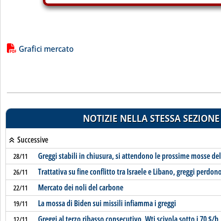
Lista allegati PDF alla notizia
Grafici mercato
NOTIZIE NELLA STESSA SEZIONE
Successive
Greggi stabili in chiusura, si attendono le prossime mosse de
28/11
Trattativa su fine conflitto tra Israele e Libano, greggi perdon
26/11
Mercato dei noli del carbone
22/11
La mossa di Biden sui missili infiamma i greggi
19/11
Greggi al terzo ribasso consecutivo, Wti scivola sotto i 70 $/b
12/11