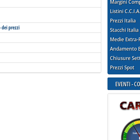
Margini Com
Listini C.C.I.A
Prezzi Italia
 dei prezzi
Stacchi Italia
Medie Extra-
Andamento E
Chiusure Set
Prezzi Spot
EVENTI - 