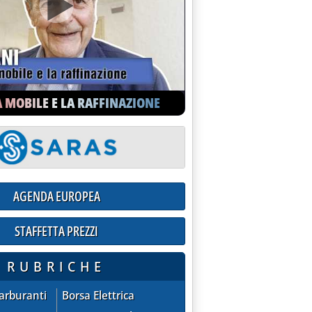
A MOBILE E LA RAFFINAZIONE
AGENDA EUROPEA
STAFFETTA PREZZI
ioni praticate dalle compagnie sul mercato extra-rete
RUBRICHE
ZZI - quotazioni praticate dalle compagnie sul mercato extra
AGENDA EUROPEA
Carburanti
Borsa Elettrica