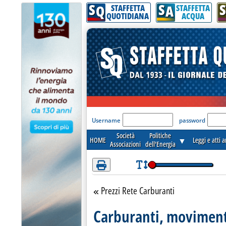
S
S
S
Attenzione! Esegui l'accesso per lèggere interamente la notizia.
Q
A
STAFFETTA
STAFFETTA
QUOTIDIANA
ACQUA
'Modulo Login per acceder
Username
password
Società
Politiche
HOME
▼
Leggi e atti 
Associazioni
dell'Energia
Prezzi Rete Carburanti
Torna alla sezione
Carburanti, movimento