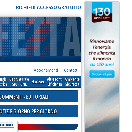
RICHIEDI ACCESSO GRATUITO
Abbonamenti
Contatti
ergia
Gas Naturale
Altre Fonti
Ambiente
Nucleare
ttrica
GPL - GNL
Efficienza
Sicurezza
COMMENTI - EDITORIALI
NOTIZIE GIORNO PER GIORNO