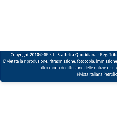
Copyright 2010
©RIP Srl -
Staffetta Quotidiana - Reg. Tri
E' vietata la riproduzione, ritrasmissione, fotocopia, immissione 
altro modo di diffusione delle notizie o ser
Rivista Italiana Petrol