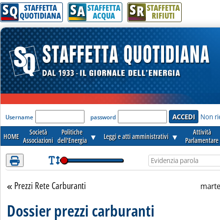
S
S
S
Attenzione! Esegui l'accesso per lèggere interamente la notizia.
Q
A
R
STAFFETTA
STAFFETTA
STAFFETTA
QUOTIDIANA
ACQUA
RIFIUTI
'Modulo Login per accedere'
Non ri
Username
password
Società
Politiche
Attività
HOME
▼
Leggi e atti amministrativi
▼
Associazioni
dell'Energia
Parlamentare
Prezzi Rete Carburanti
Torna alla sezione
marte
Dossier prezzi carburanti