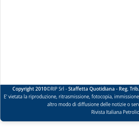
Copyright 2010
©RIP Srl -
Staffetta Quotidiana - Reg. Tri
E' vietata la riproduzione, ritrasmissione, fotocopia, immissione 
altro modo di diffusione delle notizie o ser
Rivista Italiana Petrol