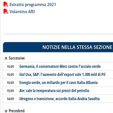
Lista allegati PDF alla notizia
Estratto programma 2021
Volantino AfD
NOTIZIE NELLA STESSA SEZIONE
Successive
Germania, il conservatore Merz contro l'acciaio verde
15/01
Gnl Usa, S&P: l'aumento dell'export vale 1.300 mld di Pil
15/01
Energia verde, un miliardo per il cavo Italia-Albania
15/01
Aie: sale la temperatura sui prezzi del petrolio
15/01
Idrogeno e transizione, accordo Italia-Arabia Saudita
14/01
Precedenti