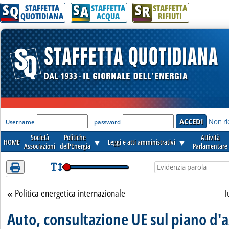
S
S
S
Attenzione! Esegui l'accesso per lèggere interamente la notizia.
Q
A
R
STAFFETTA
STAFFETTA
STAFFETTA
QUOTIDIANA
ACQUA
RIFIUTI
'Modulo Login per accedere'
Non ri
Username
password
Società
Politiche
Attività
HOME
▼
Leggi e atti amministrativi
▼
Associazioni
dell'Energia
Parlamentare
Politica energetica internazionale
Torna alla sezione
l
Auto, consultazione UE sul piano d'