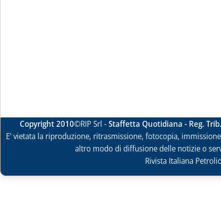
Copyright 2010
©RIP Srl -
Staffetta Quotidiana - Reg. Tri
E' vietata la riproduzione, ritrasmissione, fotocopia, immissione 
altro modo di diffusione delle notizie o ser
Rivista Italiana Petrol