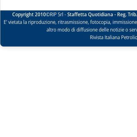
Copyright 2010
©RIP Srl -
Staffetta Quotidiana - Reg. Tri
E' vietata la riproduzione, ritrasmissione, fotocopia, immissione 
altro modo di diffusione delle notizie o ser
Rivista Italiana Petrol