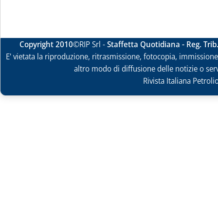
Copyright 2010
©RIP Srl -
Staffetta Quotidiana - Reg. Tri
E' vietata la riproduzione, ritrasmissione, fotocopia, immissione 
altro modo di diffusione delle notizie o ser
Rivista Italiana Petrol