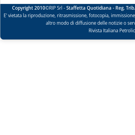
Copyright 2010
©RIP Srl -
Staffetta Quotidiana - Reg. Tri
E' vietata la riproduzione, ritrasmissione, fotocopia, immissione 
altro modo di diffusione delle notizie o ser
Rivista Italiana Petrol