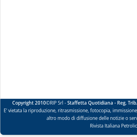
Copyright 2010
©RIP Srl -
Staffetta Quotidiana - Reg. Tri
E' vietata la riproduzione, ritrasmissione, fotocopia, immissione 
altro modo di diffusione delle notizie o ser
Rivista Italiana Petrol