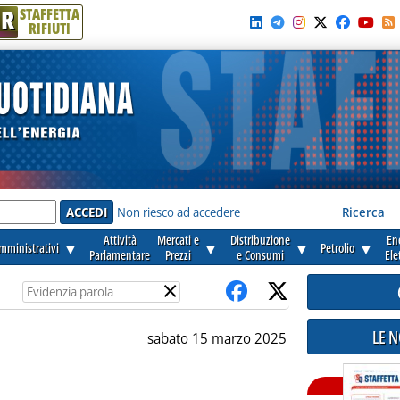
R
STAFFETTA
RIFIUTI
e'
Non riesco ad accedere
Ricerca
Attività
Mercati e
Distribuzione
En
amministrativi
▼
▼
▼
Petrolio
▼
Parlamentare
Prezzi
e Consumi
Ele
×
LE 
sabato 15 marzo 2025