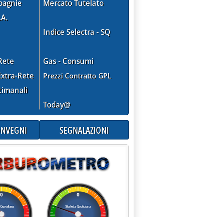
pagnie
Mercato Tutelato
.A.
Indice Selectra - SQ
Rete
Gas - Consumi
xtra-Rete
Prezzi Contratto GPL
timanali
Today@
CONVEGNI
SEGNALAZIONI