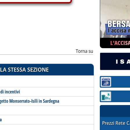
ia
L’ACCIS
Torna su
LA STESSA SEZIONE
Sezione:
di incentivi
Sezione: quotaz
getto Monserrato-Isili in Sardegna
a
STAFFETTA PRE
Prezzi Rete 