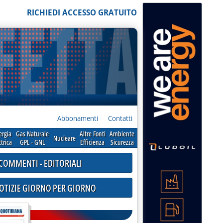
RICHIEDI ACCESSO GRATUITO
Abbonamenti
Contatti
ergia
Gas Naturale
Altre Fonti
Ambiente
Nucleare
ttrica
GPL - GNL
Efficienza
Sicurezza
COMMENTI - EDITORIALI
NOTIZIE GIORNO PER GIORNO