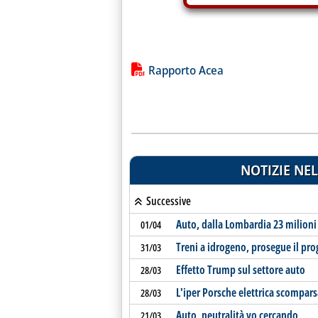
Lista allegati PDF alla notiz
Rapporto Acea
NOTIZIE NEL
Successive
Auto, dalla Lombardia 23 milioni 
01/04
Treni a idrogeno, prosegue il pro
31/03
Effetto Trump sul settore auto
28/03
L'iper Porsche elettrica scompars
28/03
Auto, neutralità vo cercando
21/03