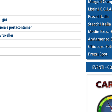
Margini Com
Listini C.C.I.A
Prezzi Italia
il gas
Stacchi Italia
iera e portacontainer
Medie Extra-
 Bruxelles
Andamento E
Chiusure Set
Prezzi Spot
EVENTI - 