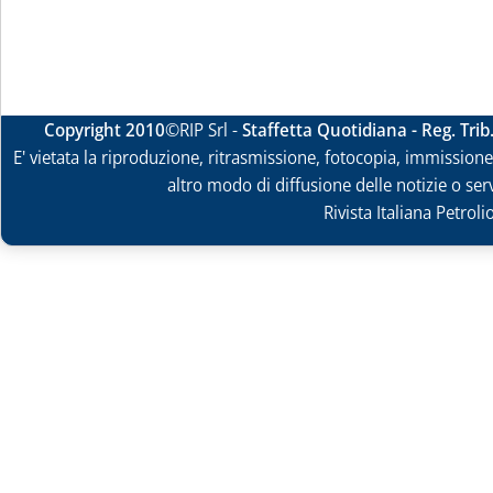
Copyright 2010
©RIP Srl -
Staffetta Quotidiana - Reg. Tri
E' vietata la riproduzione, ritrasmissione, fotocopia, immissione 
altro modo di diffusione delle notizie o ser
Rivista Italiana Petrol