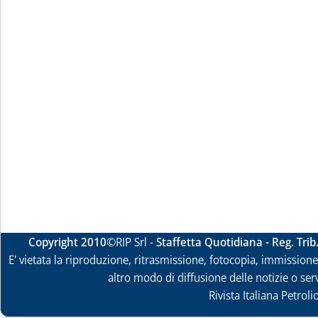
Copyright 2010
©RIP Srl -
Staffetta Quotidiana - Reg. Tri
E' vietata la riproduzione, ritrasmissione, fotocopia, immissione 
altro modo di diffusione delle notizie o ser
Rivista Italiana Petrol