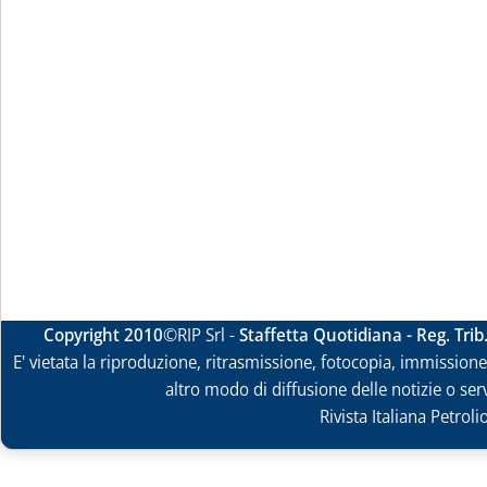
Copyright 2010
©RIP Srl -
Staffetta Quotidiana - Reg. Tri
E' vietata la riproduzione, ritrasmissione, fotocopia, immissione 
altro modo di diffusione delle notizie o ser
Rivista Italiana Petrol