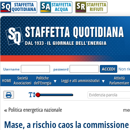
S
S
S
Attenzione! Esegui l'accesso per lèggere interamente la notizia.
Q
A
R
STAFFETTA
STAFFETTA
STAFFETTA
QUOTIDIANA
ACQUA
RIFIUTI
'Modulo Login per accedere'
Non ri
Username
password
Società
Politiche
Attività
HOME
▼
Leggi e atti amministrativi
▼
Associazioni
dell'Energia
Parlamentare
Politica energetica nazionale
Torna alla sezione
mer
Mase, a rischio caos la commissione