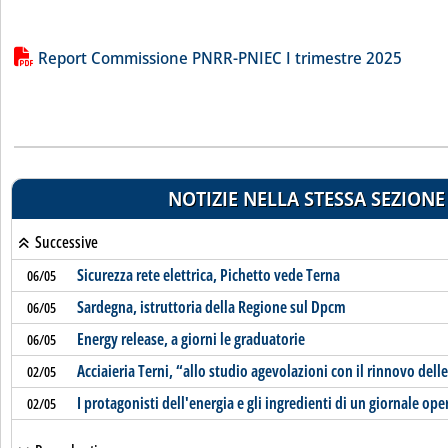
Lista allegati PDF alla notizia
Report Commissione PNRR-PNIEC I trimestre 2025
NOTIZIE NELLA STESSA SEZIONE
Successive
Sicurezza rete elettrica, Pichetto vede Terna
06/05
Sardegna, istruttoria della Regione sul Dpcm
06/05
Energy release, a giorni le graduatorie
06/05
Acciaieria Terni, “allo studio agevolazioni con il rinnovo dell
02/05
I protagonisti dell'energia e gli ingredienti di un giornale ope
02/05