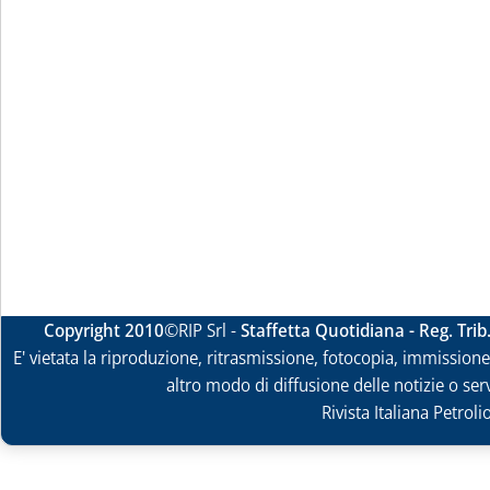
Copyright 2010
©RIP Srl -
Staffetta Quotidiana - Reg. Tri
E' vietata la riproduzione, ritrasmissione, fotocopia, immissione 
altro modo di diffusione delle notizie o ser
Rivista Italiana Petrol