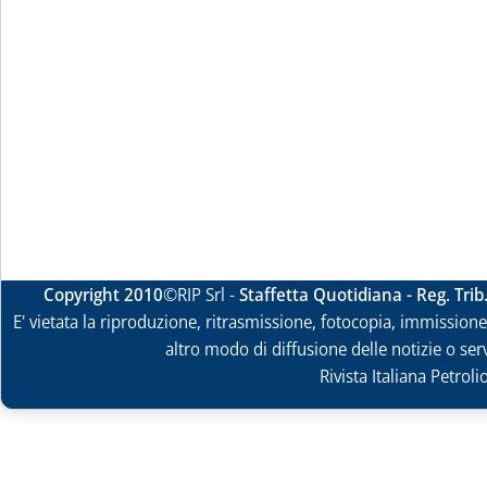
Copyright 2010
©RIP Srl -
Staffetta Quotidiana - Reg. Tri
E' vietata la riproduzione, ritrasmissione, fotocopia, immissione 
altro modo di diffusione delle notizie o ser
Rivista Italiana Petrol