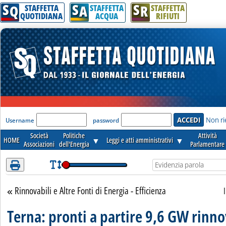
S
S
S
Attenzione! Esegui l'accesso per lèggere interamente la notizia.
Q
A
R
STAFFETTA
STAFFETTA
STAFFETTA
QUOTIDIANA
ACQUA
RIFIUTI
'Modulo Login per accedere'
Non ri
Username
password
Società
Politiche
Attività
HOME
▼
Leggi e atti amministrativi
▼
Associazioni
dell'Energia
Parlamentare
Rinnovabili e Altre Fonti di Energia - Efficienza
Torna alla sezione
Terna: pronti a partire 9,6 GW rinnov