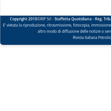
Copyright 2010
©RIP Srl -
Staffetta Quotidiana - Reg. Tri
E' vietata la riproduzione, ritrasmissione, fotocopia, immissione 
altro modo di diffusione delle notizie o ser
Rivista Italiana Petrol