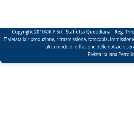
Copyright 2010
©RIP Srl -
Staffetta Quotidiana - Reg. Tri
E' vietata la riproduzione, ritrasmissione, fotocopia, immissione 
altro modo di diffusione delle notizie o ser
Rivista Italiana Petrol