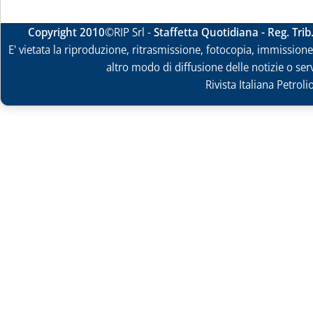
Copyright 2010
©RIP Srl -
Staffetta Quotidiana - Reg. Tri
E' vietata la riproduzione, ritrasmissione, fotocopia, immissione 
altro modo di diffusione delle notizie o ser
Rivista Italiana Petrol