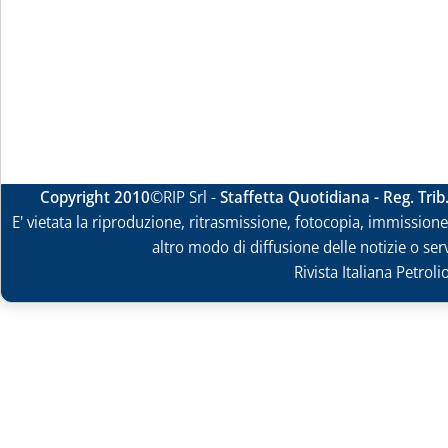
Copyright 2010
©RIP Srl -
Staffetta Quotidiana - Reg. Tri
E' vietata la riproduzione, ritrasmissione, fotocopia, immissione 
altro modo di diffusione delle notizie o ser
Rivista Italiana Petrol