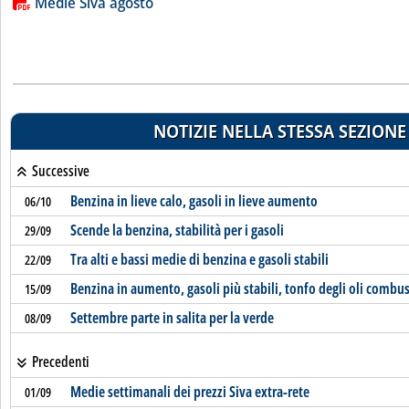
Lista allegati PDF alla notizia
Medie Siva agosto
NOTIZIE NELLA STESSA SEZIONE
Successive
Benzina in lieve calo, gasoli in lieve aumento
06/10
Scende la benzina, stabilità per i gasoli
29/09
Tra alti e bassi medie di benzina e gasoli stabili
22/09
Benzina in aumento, gasoli più stabili, tonfo degli oli combus
15/09
Settembre parte in salita per la verde
08/09
Precedenti
Medie settimanali dei prezzi Siva extra-rete
01/09