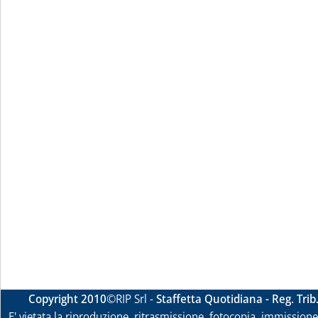
Copyright 2010
©RIP Srl -
Staffetta Quotidiana - Reg. Tri
E' vietata la riproduzione, ritrasmissione, fotocopia, immissione 