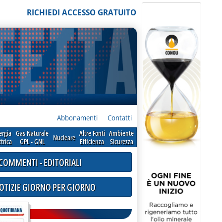
RICHIEDI ACCESSO GRATUITO
Abbonamenti
Contatti
ergia
Gas Naturale
Altre Fonti
Ambiente
Nucleare
ttrica
GPL - GNL
Efficienza
Sicurezza
COMMENTI - EDITORIALI
NOTIZIE GIORNO PER GIORNO