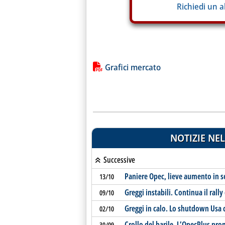
Richiedi un 
Lista allegati PDF alla notiz
Grafici mercato
NOTIZIE NEL
Successive
Paniere Opec, lieve aumento in s
13/10
Greggi instabili. Continua il rally
09/10
Greggi in calo. Lo shutdown Usa c
02/10
Crollo del barile. L’OpecPlus pr
30/09