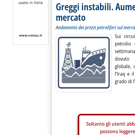
Greggi instabili. Aume
mercato
Andamento dei prezzi petroliferi sul merc
Sui circu
petrolio
settimana
dovuto p
globale,
l’Iraq e 
grado di fa
Soltanto gli
utenti abb
possono leggere 