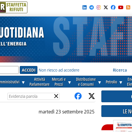
R
STAFFETTA
RIFIUTI
e'
Non riesco ad accedere
Ricerca
Attività
Mercati e
Distribuzione
En
amministrativi
▼
▼
▼
Petrolio
▼
Parlamentare
Prezzi
e Consumi
Ele
×
LE 
martedì 23 settembre 2025