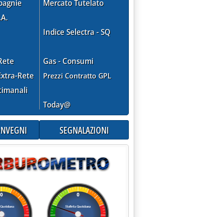
pagnie
Mercato Tutelato
.A.
Indice Selectra - SQ
Rete
Gas - Consumi
xtra-Rete
Prezzi Contratto GPL
timanali
Today@
CONVEGNI
SEGNALAZIONI