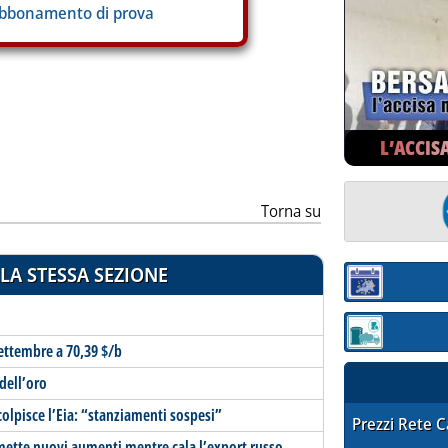
abbonamento di prova
ia
L’ACCIS
Torna su
LA STESSA SEZIONE
Sezione:
Sezione: quotaz
ettembre a 70,39 $/b
 dell’oro
olpisce l’Eia: “stanziamenti sospesi”
STAFFETTA PRE
Prezzi Rete 
omette nuovi aumenti mentre cala l’export russo