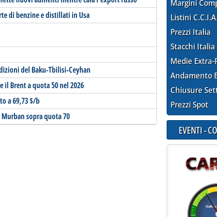
Margini Com
e di benzine e distillati in Usa
Listini C.C.I.A
Prezzi Italia
Stacchi Italia
Medie Extra-
edizioni del Baku-Tbilisi-Ceyhan
Andamento E
il Brent a quota 50 nel 2026
Chiusure Set
to a 69,73 $/b
Prezzi Spot
i. Murban sopra quota 70
EVENTI - 