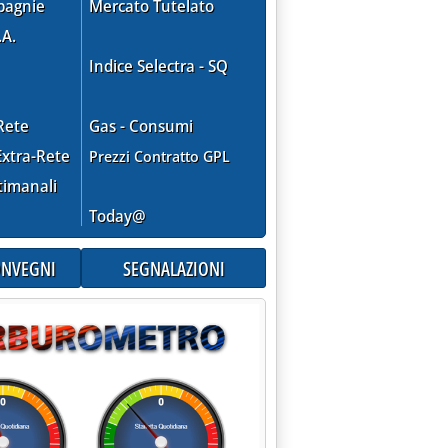
pagnie
Mercato Tutelato
.A.
Indice Selectra - SQ
Rete
Gas - Consumi
xtra-Rete
Prezzi Contratto GPL
timanali
Today@
CONVEGNI
SEGNALAZIONI