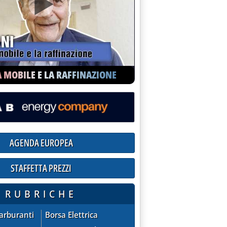
A MOBILE E LA RAFFINAZIONE
AGENDA EUROPEA
STAFFETTA PREZZI
ioni praticate dalle compagnie sul mercato extra-rete
RUBRICHE
ZZI - quotazioni praticate dalle compagnie sul mercato extra
AGENDA EUROPEA
Carburanti
Borsa Elettrica