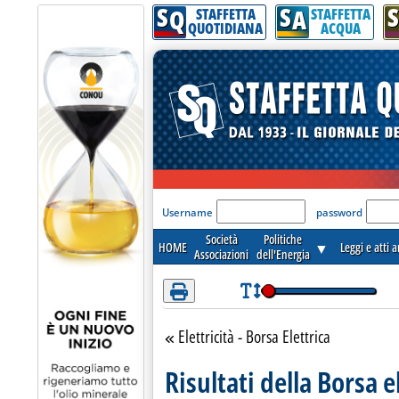
S
S
S
Attenzione! Esegui l'accesso per lèggere interamente la notizia.
Q
A
STAFFETTA
STAFFETTA
QUOTIDIANA
ACQUA
'Modulo Login per acceder
Username
password
Società
Politiche
HOME
▼
Leggi e atti 
Associazioni
dell'Energia
Elettricità - Borsa Elettrica
Torna alla sezione
Risultati della Borsa e