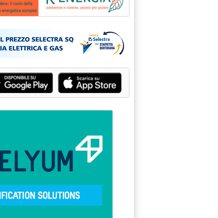
Pubblicità: Rienergìa - Am