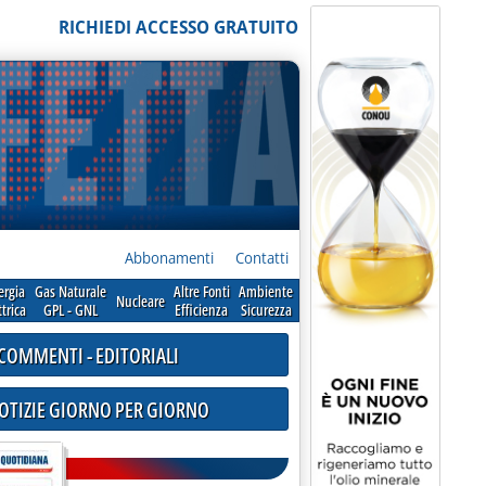
RICHIEDI ACCESSO GRATUITO
Abbonamenti
Contatti
ergia
Gas Naturale
Altre Fonti
Ambiente
Nucleare
ttrica
GPL - GNL
Efficienza
Sicurezza
COMMENTI - EDITORIALI
NOTIZIE GIORNO PER GIORNO