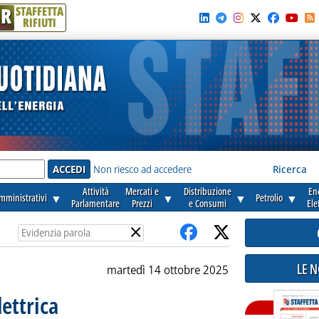
R
STAFFETTA
RIFIUTI
e'
Non riesco ad accedere
Ricerca
Attività
Mercati e
Distribuzione
En
amministrativi
▼
▼
▼
Petrolio
▼
Parlamentare
Prezzi
e Consumi
Ele
×
LE 
martedì 14 ottobre 2025
lettrica