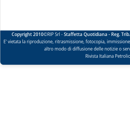
Copyright 2010
©RIP Srl -
Staffetta Quotidiana - Reg. Tri
E' vietata la riproduzione, ritrasmissione, fotocopia, immissione 
altro modo di diffusione delle notizie o ser
Rivista Italiana Petrol