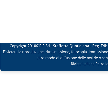
Copyright 2010
©RIP Srl -
Staffetta Quotidiana - Reg. Tri
E' vietata la riproduzione, ritrasmissione, fotocopia, immissione 
altro modo di diffusione delle notizie o ser
Rivista Italiana Petrol