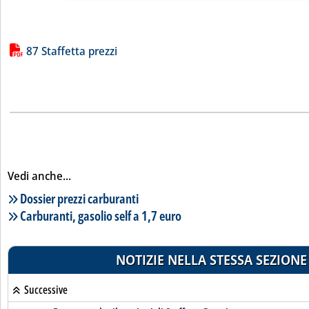
Lista allegati PDF alla notizia
87 Staffetta prezzi
Vedi anche...
Lista notizie correlate
Dossier prezzi carburanti
Carburanti, gasolio self a 1,7 euro
NOTIZIE NELLA STESSA SEZIONE
Successive