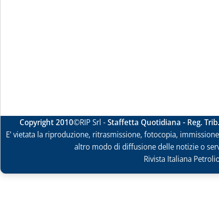
Copyright 2010
©RIP Srl -
Staffetta Quotidiana - Reg. Tri
E' vietata la riproduzione, ritrasmissione, fotocopia, immissione 
altro modo di diffusione delle notizie o ser
Rivista Italiana Petrol