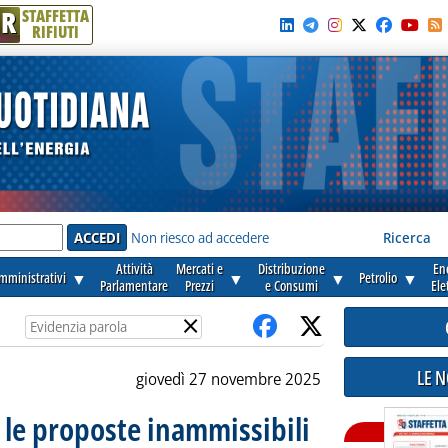
R
STAFFETTA
RIFIUTI
e'
Non riesco ad accedere
Ricerca
Attività
Mercati e
Distribuzione
En
amministrativi
▼
▼
▼
Petrolio
▼
Parlamentare
Prezzi
e Consumi
Ele
×
LE 
giovedì 27 novembre 2025
e le proposte inammissibili