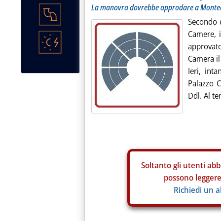
La manovra dovrebbe approdare a Monteci
Secondo q
Camere, i
approvato
Camera il
Ieri, int
Palazzo C
Ddl. Al te
Soltanto gli
utenti abb
possono leggere 
Richiedi un 