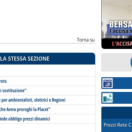
ia
Torna su
L’ACCIS
LA STESSA SEZIONE
voto
Sezione:
n sostituzione”
per ambientalisti, elettrici e Regioni
Sezione: quotaz
 che Arera proroghi la Placet”
hiede obbligo prezzi dinamici
STAFFETTA PRE
Prezzi Rete 