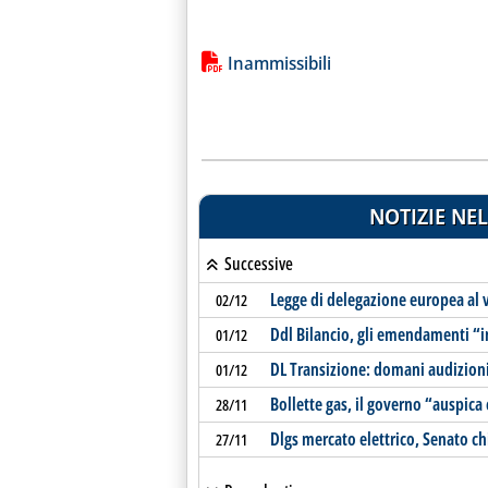
Lista allegati PDF alla notiz
Inammissibili
NOTIZIE NEL
Successive
Legge di delegazione europea al 
02/12
Ddl Bilancio, gli emendamenti “i
01/12
DL Transizione: domani audizioni 
01/12
Bollette gas, il governo “auspica
28/11
Dlgs mercato elettrico, Senato c
27/11