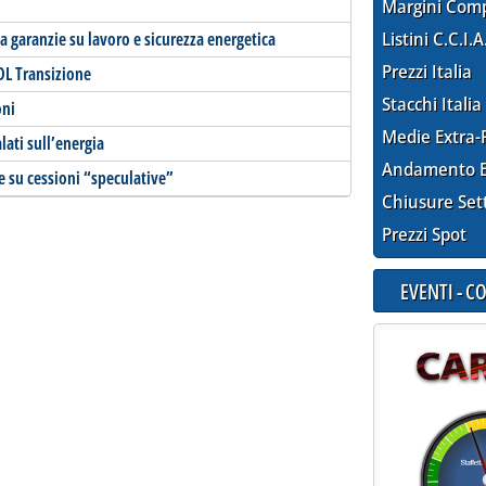
Margini Com
da garanzie su lavoro e sicurezza energetica
Listini C.C.I.A
Prezzi Italia
 DL Transizione
Stacchi Italia
oni
Medie Extra-
ati sull’energia
Andamento E
 su cessioni “speculative”
Chiusure Set
Prezzi Spot
EVENTI - 