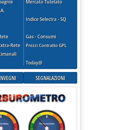
pagnie
Mercato Tutelato
.A.
Indice Selectra - SQ
Rete
Gas - Consumi
xtra-Rete
Prezzi Contratto GPL
timanali
Today@
CONVEGNI
SEGNALAZIONI