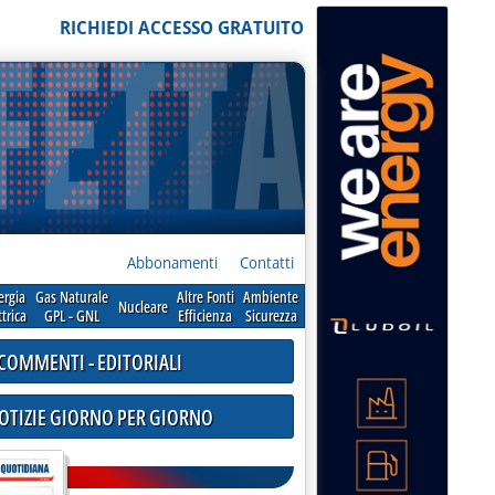
RICHIEDI ACCESSO GRATUITO
Abbonamenti
Contatti
ergia
Gas Naturale
Altre Fonti
Ambiente
Nucleare
ttrica
GPL - GNL
Efficienza
Sicurezza
COMMENTI - EDITORIALI
NOTIZIE GIORNO PER GIORNO