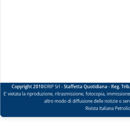
Copyright 2010
©RIP Srl -
Staffetta Quotidiana - Reg. Tri
E' vietata la riproduzione, ritrasmissione, fotocopia, immissione 
altro modo di diffusione delle notizie o ser
Rivista Italiana Petrol