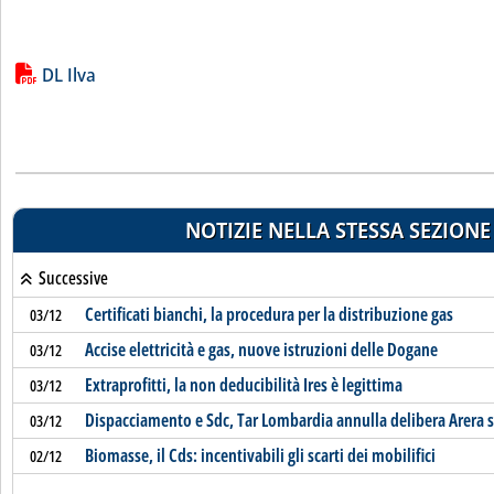
Lista allegati PDF alla notizia
DL Ilva
NOTIZIE NELLA STESSA SEZIONE
Successive
Certificati bianchi, la procedura per la distribuzione gas
03/12
Accise elettricità e gas, nuove istruzioni delle Dogane
03/12
Extraprofitti, la non deducibilità Ires è legittima
03/12
Dispacciamento e Sdc, Tar Lombardia annulla delibera Arera s
03/12
Biomasse, il Cds: incentivabili gli scarti dei mobilifici
02/12