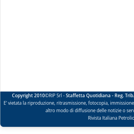
Copyright 2010
©RIP Srl -
Staffetta Quotidiana - Reg. Tri
E' vietata la riproduzione, ritrasmissione, fotocopia, immissione 
altro modo di diffusione delle notizie o ser
Rivista Italiana Petrol