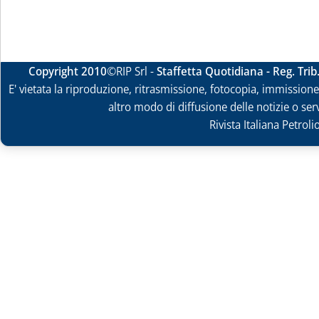
Copyright 2010
©RIP Srl -
Staffetta Quotidiana - Reg. Tri
E' vietata la riproduzione, ritrasmissione, fotocopia, immissione 
altro modo di diffusione delle notizie o ser
Rivista Italiana Petrol