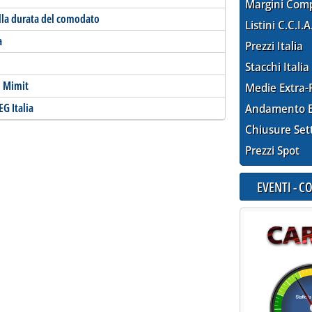
Margini Com
ella durata del comodato
Listini C.C.I.A
a
Prezzi Italia
Stacchi Italia
o Mimit
Medie Extra-
G Italia
Andamento E
Chiusure Set
Prezzi Spot
EVENTI - 