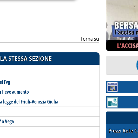
Torna su
L’ACCIS
LA STESSA SEZIONE
el Fvg
Sezione:
in lieve aumento
a legge del Friuli-Venezia Giulia
Sezione: quotaz
7 a Vega
STAFFETTA PRE
Prezzi Rete 