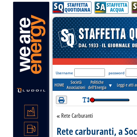
S
S
S
Attenzione! Esegui l'accesso per lèggere interamente la notizia.
Q
A
STAFFETTA
STAFFETTA
QUOTIDIANA
ACQUA
'Modulo Login per acceder
Username
password
Società
Politiche
HOME
▼
Leggi e atti 
Associazioni
dell'Energia
Rete Carburanti
Torna alla sezione
Rete carburanti, a Soc