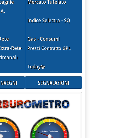
pagnie
Mercato Tutelato
.A.
Indice Selectra - SQ
Rete
Gas - Consumi
xtra-Rete
Prezzi Contratto GPL
timanali
Today@
CONVEGNI
SEGNALAZIONI