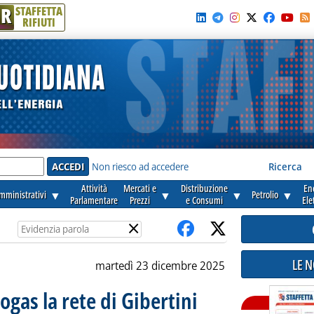
R
STAFFETTA
RIFIUTI
e'
Non riesco ad accedere
Ricerca
Attività
Mercati e
Distribuzione
En
amministrativi
▼
▼
▼
Petrolio
▼
Parlamentare
Prezzi
e Consumi
Ele
×
LE 
martedì 23 dicembre 2025
ogas la rete di Gibertini