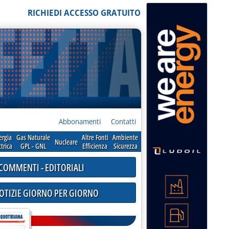
RICHIEDI ACCESSO GRATUITO
Abbonamenti
Contatti
ergia
Gas Naturale
Altre Fonti
Ambiente
Nucleare
ttrica
GPL - GNL
Efficienza
Sicurezza
COMMENTI - EDITORIALI
NOTIZIE GIORNO PER GIORNO