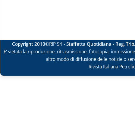
Copyright 2010
©RIP Srl -
Staffetta Quotidiana - Reg. Tri
E' vietata la riproduzione, ritrasmissione, fotocopia, immissione 
altro modo di diffusione delle notizie o ser
Rivista Italiana Petrol