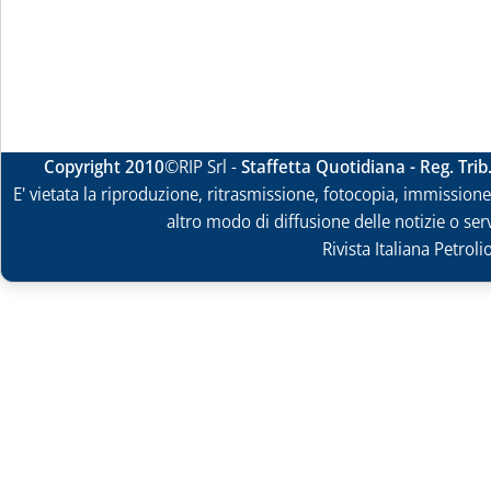
Copyright 2010
©RIP Srl -
Staffetta Quotidiana - Reg. Tri
E' vietata la riproduzione, ritrasmissione, fotocopia, immissione 
altro modo di diffusione delle notizie o ser
Rivista Italiana Petrol