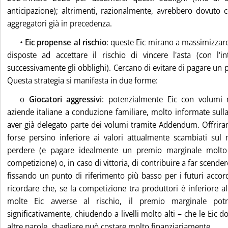
anticipazione); altrimenti, razionalmente, avrebbero dovuto 
aggregatori già in precedenza.
•
Eic propense al rischio
: queste Eic mirano a massimizzare 
disposte ad accettare il rischio di vincere l'asta (con l'i
successivamente gli obblighi). Cercano di evitare di pagare un 
Questa strategia si manifesta in due forme:
o
Giocatori aggressivi
: potenzialmente Eic con volumi 
aziende italiane a conduzione familiare, molto informate sul
aver già delegato parte dei volumi tramite Addendum. Offrir
forse persino inferiore ai valori attualmente scambiati sul
perdere (e pagare idealmente un premio marginale molto b
competizione) o, in caso di vittoria, di contribuire a far scende
fissando un punto di riferimento più basso per i futuri accordi
ricordare che, se la competizione tra produttori è inferiore al
molte Eic avverse al rischio, il premio marginale po
significativamente, chiudendo a livelli molto alti – che le Eic 
altre parole, sbagliare può costare molto finanziariamente.