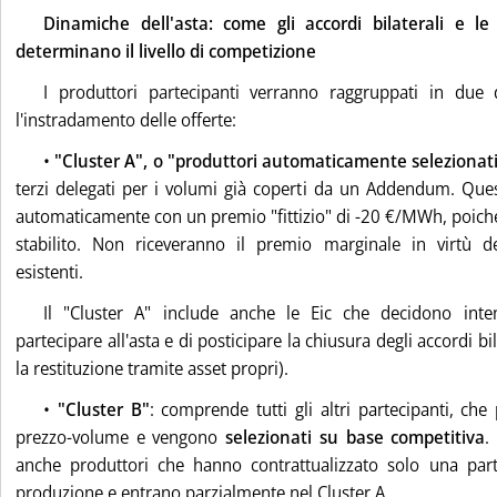
Dinamiche dell'asta: come gli accordi bilaterali e le 
determinano il livello di competizione
I produttori partecipanti verranno raggruppati in due d
l'instradamento delle offerte:
•
"Cluster A", o "produttori automaticamente selezionat
terzi delegati per i volumi già coperti da un Addendum. Ques
automaticamente con un premio "fittizio" di -20 €/MWh, poiché
stabilito. Non riceveranno il premio marginale in virtù deg
esistenti.
Il "Cluster A" include anche le Eic che decidono int
partecipare all'asta e di posticipare la chiusura degli accordi bil
la restituzione tramite asset propri).
•
"Cluster B"
: comprende tutti gli altri partecipanti, che
prezzo-volume e vengono
selezionati su base competitiva
.
anche produttori che hanno contrattualizzato solo una par
produzione e entrano parzialmente nel Cluster A.