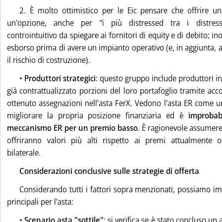
2. È molto ottimistico per le Eic pensare che offrire u
un'opzione, anche per “i più distressed tra i distress
controintuitivo da spiegare ai fornitori di equity e di debito; in
esborso prima di avere un impianto operativo (e, in aggiunta, a
il rischio di costruzione).
•
Produttori strategici
: questo gruppo include produttori 
già contrattualizzato porzioni del loro portafoglio tramite acc
ottenuto assegnazioni nell’asta FerX. Vedono l'asta ER come u
migliorare la propria posizione finanziaria ed è
improbab
meccanismo ER per un premio basso
. È ragionevole assumere
offriranno valori più alti rispetto ai premi attualmente 
bilaterale.
Considerazioni conclusive sulle strategie di offerta
Considerando tutti i fattori sopra menzionati, possiamo i
principali per l'asta:
•
Scenario asta "sottile"
: si verifica se è stato concluso un