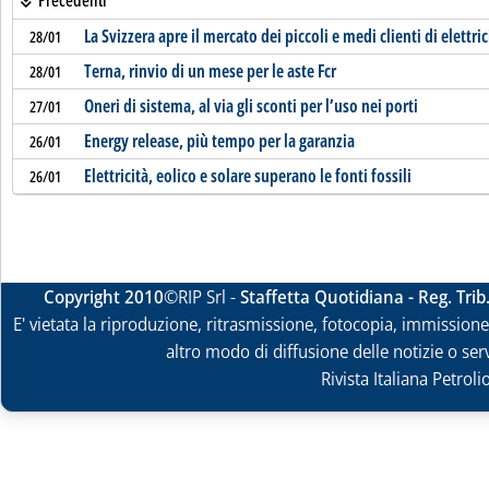
Precedenti
La Svizzera apre il mercato dei piccoli e medi clienti di elettric
28/01
Terna, rinvio di un mese per le aste Fcr
28/01
Oneri di sistema, al via gli sconti per l’uso nei porti
27/01
Energy release, più tempo per la garanzia
26/01
Elettricità, eolico e solare superano le fonti fossili
26/01
Copyright 2010
©RIP Srl -
Staffetta Quotidiana - Reg. Tri
E' vietata la riproduzione, ritrasmissione, fotocopia, immissione 
altro modo di diffusione delle notizie o ser
Rivista Italiana Petrol