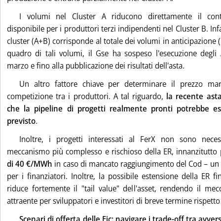
I volumi nel Cluster A riducono direttamente il con
disponibile per i produttori terzi indipendenti nel Cluster B. In
cluster (A+B) corrisponde al totale dei volumi in anticipazione (
quadro di tali volumi, il Gse ha sospeso l'esecuzione deg
marzo e fino alla pubblicazione dei risultati dell'asta.
Un altro fattore chiave per determinare il prezzo marg
competizione tra i produttori. A tal riguardo,
la recente ast
che la pipeline di progetti realmente pronti potrebbe es
previsto
.
Inoltre, i progetti interessati al FerX non sono neces
meccanismo più complesso e rischioso della ER, innanzitutto 
di 40 €/MWh
in caso di mancato raggiungimento del Cod – un 
per i finanziatori. Inoltre, la possibile estensione della ER f
riduce fortemente il "tail value" dell'asset, rendendo il 
attraente per sviluppatori e investitori di breve termine rispetto
Scenari di offerta delle Eic: navigare i trade-off tra avve