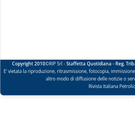
Copyright 2010
©RIP Srl -
Staffetta Quotidiana - Reg. Tri
E' vietata la riproduzione, ritrasmissione, fotocopia, immissione 
altro modo di diffusione delle notizie o ser
Rivista Italiana Petrol