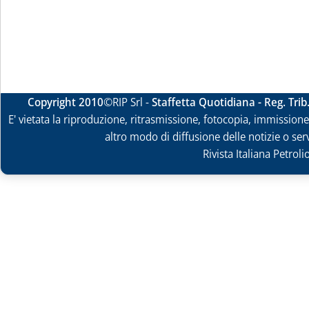
Copyright 2010
©RIP Srl -
Staffetta Quotidiana - Reg. Tri
E' vietata la riproduzione, ritrasmissione, fotocopia, immissione 
altro modo di diffusione delle notizie o ser
Rivista Italiana Petrol