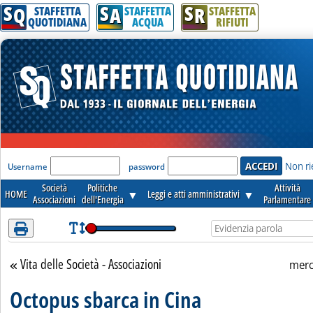
S
S
S
Attenzione! Esegui l'accesso per lèggere interamente la notizia.
Q
A
R
STAFFETTA
STAFFETTA
STAFFETTA
QUOTIDIANA
ACQUA
RIFIUTI
'Modulo Login per accedere'
Non ri
Username
password
Società
Politiche
Attività
HOME
▼
Leggi e atti amministrativi
▼
Associazioni
dell'Energia
Parlamentare
Vita delle Società - Associazioni
Torna alla sezione
merc
Octopus sbarca in Cina