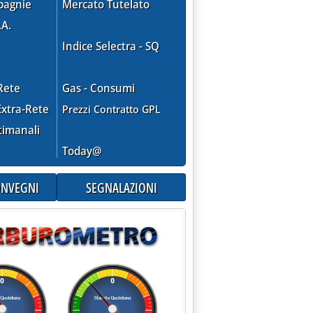
pagnie
Mercato Tutelato
.A.
Indice Selectra - SQ
Rete
Gas - Consumi
xtra-Rete
Prezzi Contratto GPL
timanali
Today@
CONVEGNI
SEGNALAZIONI