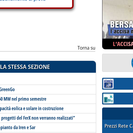
L’ACCIS
Torna su
LA STESSA SEZIONE
Sezione:
 GreenGo
 160 MW nel primo semestre
Sezione: quotaz
acità eolica e solare in costruzione
si progetti del FerX non verranno realizzati”
STAFFETTA PRE
Prezzi Rete 
pianto da Iren e Sar