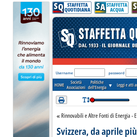
S
S
S
Attenzione! Esegui l'accesso per lèggere interamente la notizia.
Q
A
STAFFETTA
STAFFETTA
QUOTIDIANA
ACQUA
'Modulo Login per acceder
Username
password
Società
Politiche
HOME
▼
Leggi e atti 
Associazioni
dell'Energia
Rinnovabili e Altre Fonti di Energia - E
Torna alla sezione
Svizzera, da aprile più