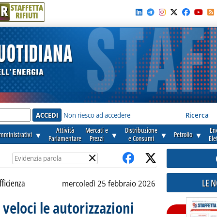
R
STAFFETTA
RIFIUTI
e'
Non riesco ad accedere
Ricerca
Attività
Mercati e
Distribuzione
En
amministrativi
▼
▼
▼
Petrolio
▼
Parlamentare
Prezzi
e Consumi
Ele
×
LE 
fficienza
mercoledì 25 febbraio 2026
 veloci le autorizzazioni