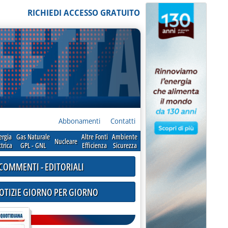
RICHIEDI ACCESSO GRATUITO
Abbonamenti
Contatti
ergia
Gas Naturale
Altre Fonti
Ambiente
Nucleare
ttrica
GPL - GNL
Efficienza
Sicurezza
COMMENTI - EDITORIALI
NOTIZIE GIORNO PER GIORNO