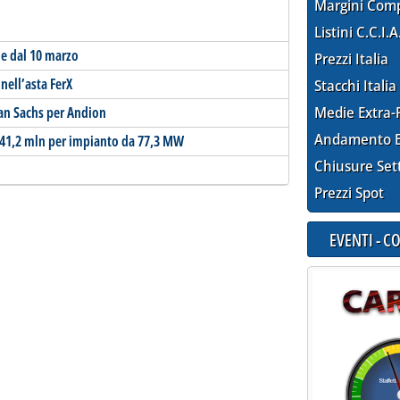
Margini Com
Listini C.C.I.A
de dal 10 marzo
Prezzi Italia
ell’asta FerX
Stacchi Italia
an Sachs per Andion
Medie Extra-
Andamento E
41,2 mln per impianto da 77,3 MW
Chiusure Set
Prezzi Spot
EVENTI - 