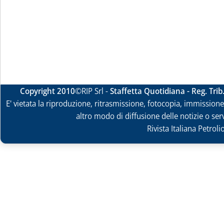
Copyright 2010
©RIP Srl -
Staffetta Quotidiana - Reg. Tri
E' vietata la riproduzione, ritrasmissione, fotocopia, immissione 
altro modo di diffusione delle notizie o ser
Rivista Italiana Petrol