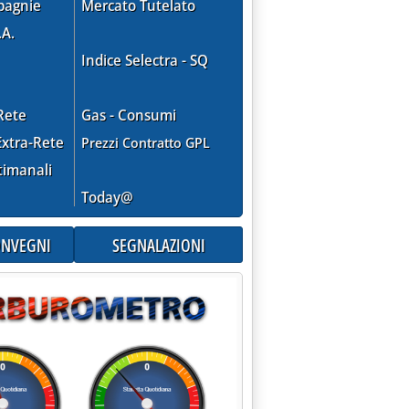
pagnie
Mercato Tutelato
.A.
Indice Selectra - SQ
Rete
Gas - Consumi
xtra-Rete
Prezzi Contratto GPL
timanali
Today@
CONVEGNI
SEGNALAZIONI