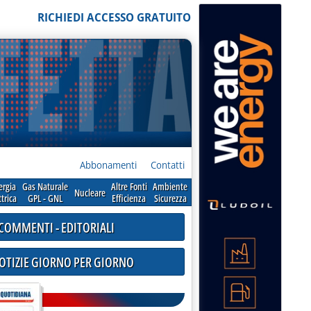
RICHIEDI ACCESSO GRATUITO
Abbonamenti
Contatti
ergia
Gas Naturale
Altre Fonti
Ambiente
Nucleare
ttrica
GPL - GNL
Efficienza
Sicurezza
COMMENTI - EDITORIALI
NOTIZIE GIORNO PER GIORNO