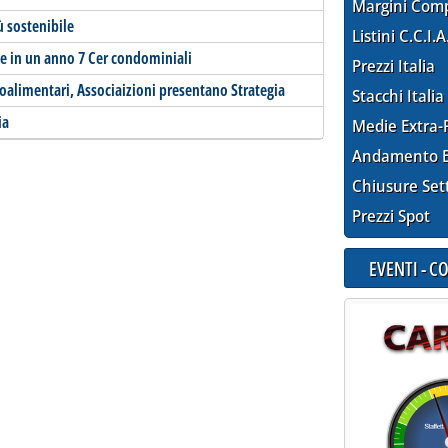
Margini Com
ù sostenibile
Listini C.C.I.A
e in un anno 7 Cer condominiali
Prezzi Italia
oalimentari, Associaizioni presentano Strategia
Stacchi Italia
ia
Medie Extra-
Andamento E
Chiusure Set
Prezzi Spot
EVENTI - 