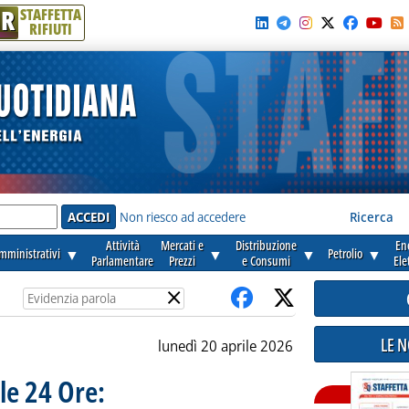
R
STAFFETTA
RIFIUTI
e'
Non riesco ad accedere
Ricerca
Attività
Mercati e
Distribuzione
En
amministrativi
▼
▼
▼
Petrolio
▼
Parlamentare
Prezzi
e Consumi
Ele
×
LE 
lunedì 20 aprile 2026
le 24 Ore: