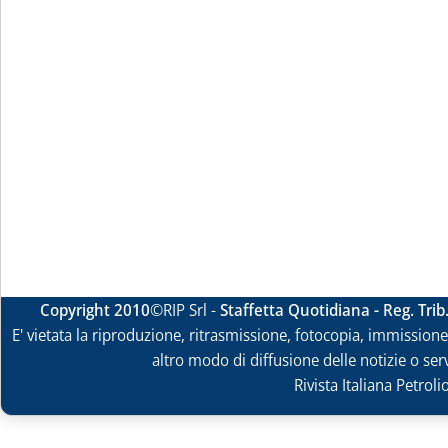
Copyright 2010
©RIP Srl -
Staffetta Quotidiana - Reg. Tri
E' vietata la riproduzione, ritrasmissione, fotocopia, immissione 
altro modo di diffusione delle notizie o ser
Rivista Italiana Petrol