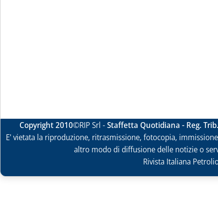
Copyright 2010
©RIP Srl -
Staffetta Quotidiana - Reg. Tri
E' vietata la riproduzione, ritrasmissione, fotocopia, immissione 
altro modo di diffusione delle notizie o ser
Rivista Italiana Petrol