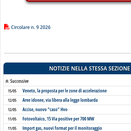
Lista allegati PDF alla notizia
Circolare n. 9 2026
NOTIZIE NELLA STESSA SEZIONE
Successive
Veneto, la proposta per le zone di accelerazione
15/05
Aree idonee, via libera alla legge lombarda
12/05
Accise, nuovo “caso” Hvo
12/05
Fotovoltaico, 15 Via positive per 700 MW
11/05
Import gas, nuovi format per il monitoraggio
11/05