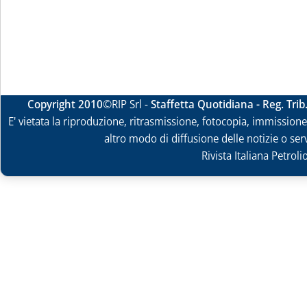
Copyright 2010
©RIP Srl -
Staffetta Quotidiana - Reg. Tri
E' vietata la riproduzione, ritrasmissione, fotocopia, immissione 
altro modo di diffusione delle notizie o ser
Rivista Italiana Petrol