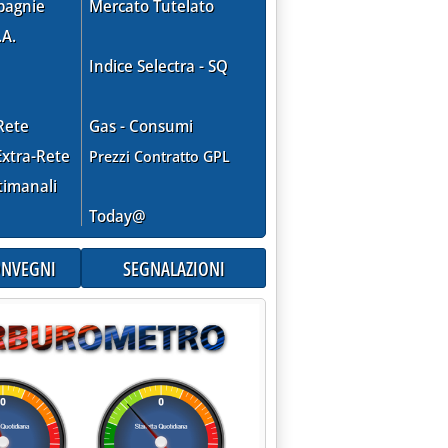
pagnie
Mercato Tutelato
.A.
Indice Selectra - SQ
Rete
Gas - Consumi
xtra-Rete
Prezzi Contratto GPL
timanali
Today@
CONVEGNI
SEGNALAZIONI