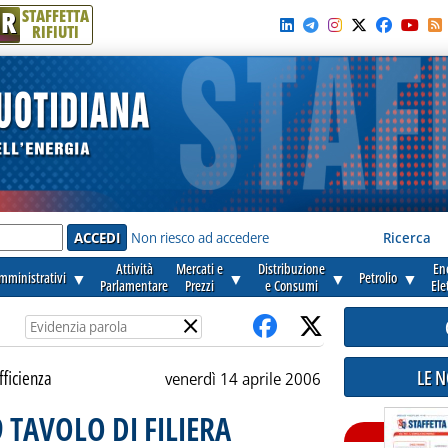
R
STAFFETTA
RIFIUTI
e'
Non riesco ad accedere
Ricerca
Attività
Mercati e
Distribuzione
En
amministrativi
▼
▼
▼
Petrolio
▼
Parlamentare
Prezzi
e Consumi
Ele
×
LE 
fficienza
venerdì 14 aprile 2006
 TAVOLO DI FILIERA