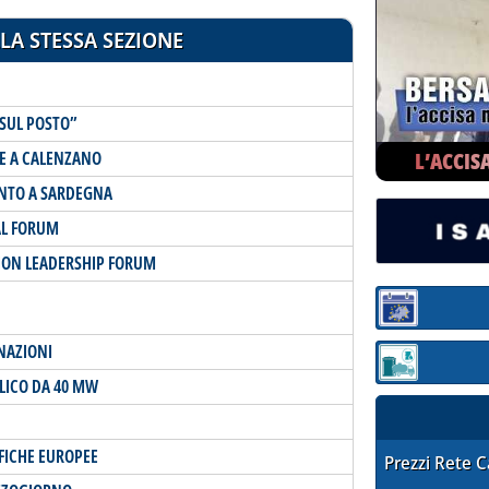
LA STESSA SEZIONE
SUL POSTO”
L’ACCIS
E A CALENZANO
ENTO A SARDEGNA
AL FORUM
TION LEADERSHIP FORUM
Sezione:
NAZIONI
Sezione: quotaz
LICO DA 40 MW
IFICHE EUROPEE
STAFFETTA PRE
Prezzi Rete 