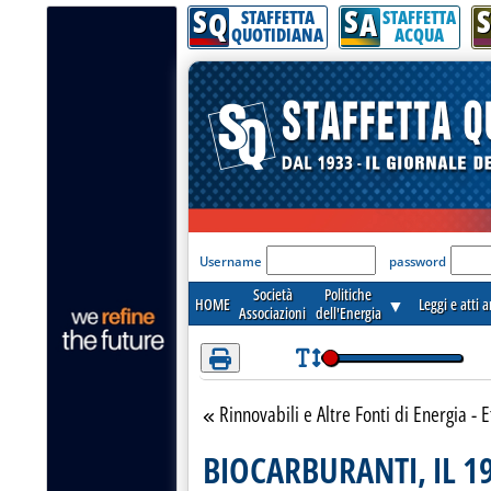
S
S
S
Attenzione! Esegui l'accesso per lèggere interamente la notizia.
Q
A
STAFFETTA
STAFFETTA
QUOTIDIANA
ACQUA
'Modulo Login per acceder
Username
password
Società
Politiche
HOME
▼
Leggi e atti 
Associazioni
dell'Energia
Rinnovabili e Altre Fonti di Energia - E
Torna alla sezione
BIOCARBURANTI, IL 19