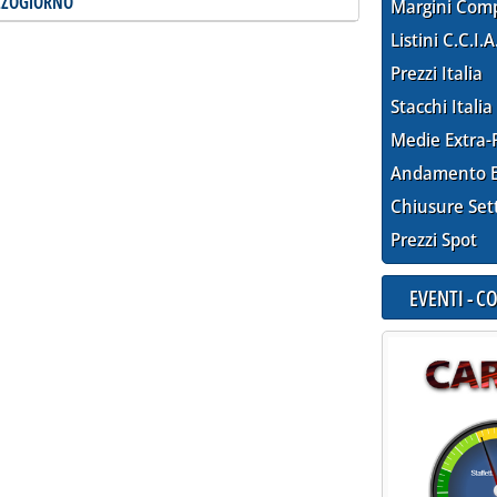
EZZOGIORNO
Margini Com
Listini C.C.I.A
Prezzi Italia
Stacchi Italia
Medie Extra-
Andamento E
Chiusure Set
Prezzi Spot
EVENTI - 