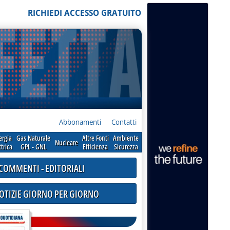
RICHIEDI ACCESSO GRATUITO
Abbonamenti
Contatti
ergia
Gas Naturale
Altre Fonti
Ambiente
Nucleare
ttrica
GPL - GNL
Efficienza
Sicurezza
COMMENTI - EDITORIALI
NOTIZIE GIORNO PER GIORNO