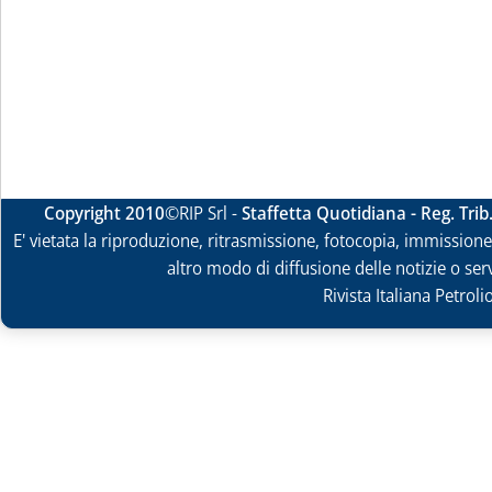
Copyright 2010
©RIP Srl -
Staffetta Quotidiana - Reg. Tri
E' vietata la riproduzione, ritrasmissione, fotocopia, immissione 
altro modo di diffusione delle notizie o ser
Rivista Italiana Petrol