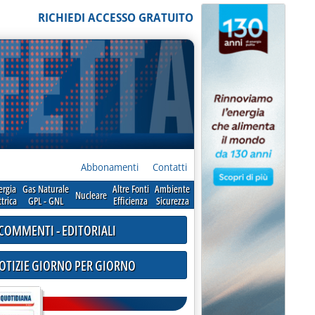
RICHIEDI ACCESSO GRATUITO
Abbonamenti
Contatti
ergia
Gas Naturale
Altre Fonti
Ambiente
Nucleare
ttrica
GPL - GNL
Efficienza
Sicurezza
COMMENTI - EDITORIALI
NOTIZIE GIORNO PER GIORNO