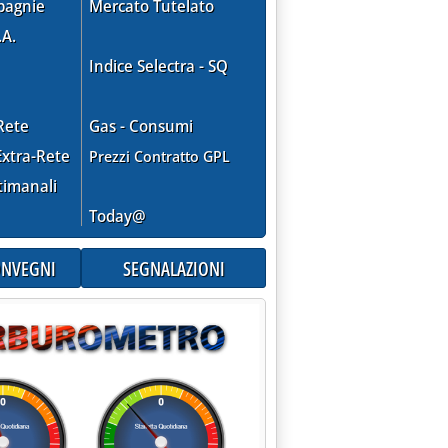
pagnie
Mercato Tutelato
.A.
Indice Selectra - SQ
Rete
Gas - Consumi
xtra-Rete
Prezzi Contratto GPL
timanali
Today@
CONVEGNI
SEGNALAZIONI