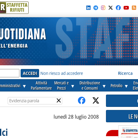
R
STAFFETTA
RIFIUTI
e'
Non riesco ad accedere
Ricerca
Attività
Mercati e
Distribuzione
En
amministrativi
▼
▼
▼
Petrolio
▼
Parlamentare
Prezzi
e Consumi
Ele
×
LE 
lunedì 28 luglio 2008
Ici