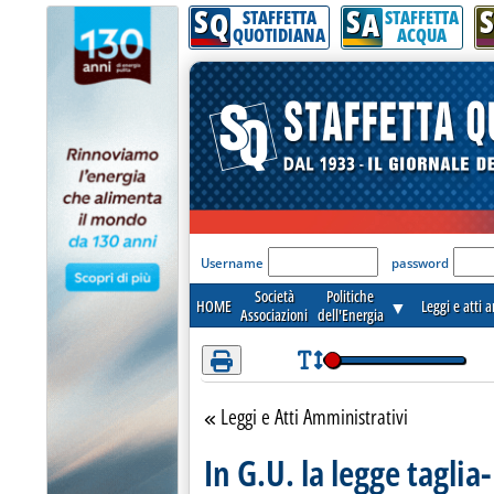
S
S
S
Attenzione! Esegui l'accesso per lèggere interamente la notizia.
Q
A
STAFFETTA
STAFFETTA
QUOTIDIANA
ACQUA
'Modulo Login per acceder
Username
password
Società
Politiche
HOME
▼
Leggi e atti 
Associazioni
dell'Energia
Leggi e Atti Amministrativi
Torna alla sezione
In G.U. la legge taglia-