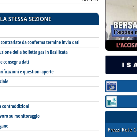
LA STESSA SEZIONE
. contrariate da conferma termine invio dati
L’ACCIS
uzione della bolletta gas in Basilicata
e consegna dati
rificazioni e questioni aperte
ciale
Sezione:
Sezione: quotaz
no contraddizioni
avoro su monitoraggio
ogane
STAFFETTA PRE
Prezzi Rete 