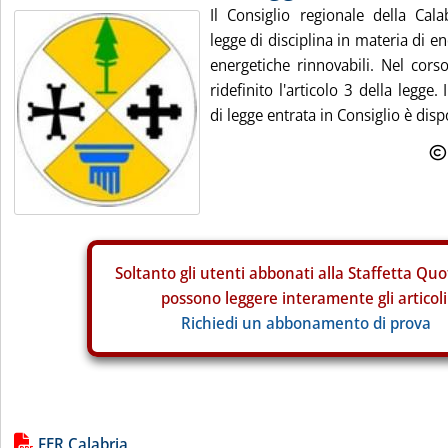
Il Consiglio regionale della Cal
legge di disciplina in materia di en
energetiche rinnovabili. Nel cors
ridefinito l'articolo 3 della legge.
di legge entrata in Consiglio è dispo
Soltanto gli
utenti abbonati alla Staffetta Quo
possono leggere interamente gli articoli
Richiedi un abbonamento di prova
Lista allegati PDF alla notizia
FER Calabria