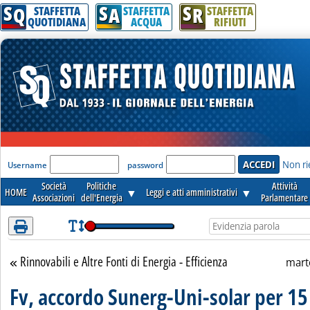
S
S
S
Attenzione! Esegui l'accesso per lèggere interamente la notizia.
Q
A
R
STAFFETTA
STAFFETTA
STAFFETTA
QUOTIDIANA
ACQUA
RIFIUTI
'Modulo Login per accedere'
Non ri
Username
password
Società
Politiche
Attività
HOME
▼
Leggi e atti amministrativi
▼
Associazioni
dell'Energia
Parlamentare
Rinnovabili e Altre Fonti di Energia - Efficienza
Torna alla sezione
mart
Fv, accordo Sunerg-Uni-solar per 1