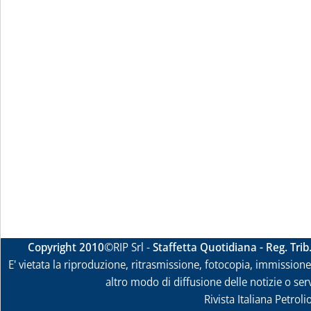
Copyright 2010
©RIP Srl -
Staffetta Quotidiana - Reg. Tri
E' vietata la riproduzione, ritrasmissione, fotocopia, immissione 
altro modo di diffusione delle notizie o ser
Rivista Italiana Petrol