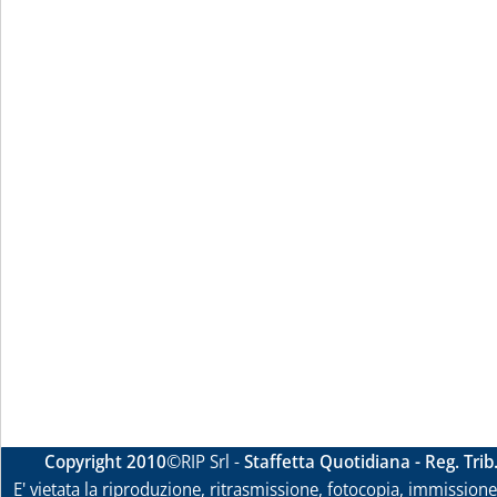
Copyright 2010
©RIP Srl -
Staffetta Quotidiana - Reg. Tri
E' vietata la riproduzione, ritrasmissione, fotocopia, immissione 