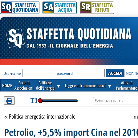
S
S
S
Attenzione! Esegui l'accesso per lèggere interamente la notizia.
Q
A
R
STAFFETTA
STAFFETTA
STAFFETTA
QUOTIDIANA
ACQUA
RIFIUTI
'Modulo Login per accedere'
Non ri
Username
password
Società
Politiche
Attività
HOME
▼
Leggi e atti amministrativi
▼
Associazioni
dell'Energia
Parlamentare
Politica energetica internazionale
Torna alla sezione
m
Petrolio, +5,5% import Cina nel 201