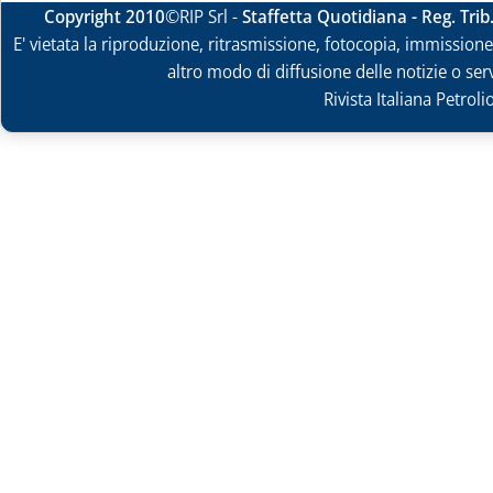
Copyright 2010
©RIP Srl -
Staffetta Quotidiana - Reg. Tri
E' vietata la riproduzione, ritrasmissione, fotocopia, immissione 
altro modo di diffusione delle notizie o ser
Rivista Italiana Petrol